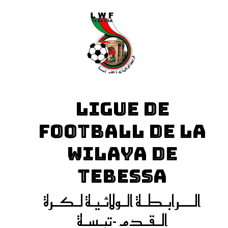
LIGUE DE
FOOTBALL DE LA
WILAYA DE
TEBESSA
الـــرابـطـة الـولائـيـة لـكـرة
الـقـدم -تبـسـة