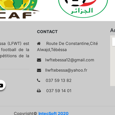
A
CONTACT
essa (LFWT) est
Route De Constantine,Cité
football de la
Alwajd,Tébéssa
étitions de la
lwftebessa12@gmail.com
llwftebessa@yahoo.fr
037 59 13 82
037 59 14 01
Copyright©
IntecSoft 2020