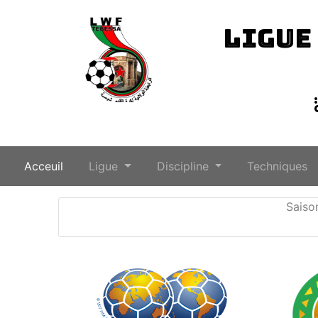
LIGUE
(current)
Acceuil
Ligue
Discipline
Techniques
Saiso