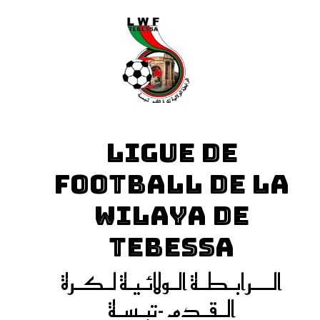
LIGUE DE
FOOTBALL DE LA
WILAYA DE
TEBESSA
الـــرابـطـة الـولائـيـة لـكـرة
الـقـدم -تبـسـة