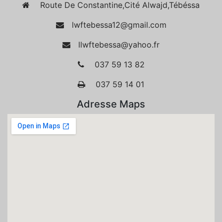
Route De Constantine,Cité Alwajd,Tébéssa
lwftebessa12@gmail.com
llwftebessa@yahoo.fr
037 59 13 82
037 59 14 01
Adresse Maps