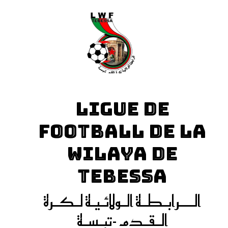
LIGUE DE
FOOTBALL DE LA
WILAYA DE
TEBESSA
الـــرابـطـة الـولائـيـة لـكـرة
الـقـدم -تبـسـة