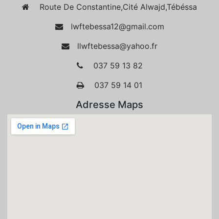
Route De Constantine,Cité Alwajd,Tébéssa
lwftebessa12@gmail.com
llwftebessa@yahoo.fr
037 59 13 82
037 59 14 01
Adresse Maps