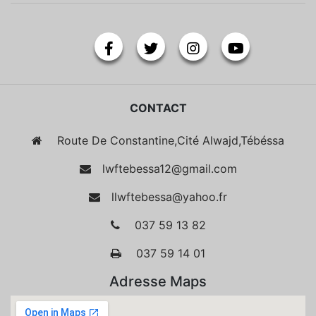
CONTACT
Route De Constantine,Cité Alwajd,Tébéssa
lwftebessa12@gmail.com
llwftebessa@yahoo.fr
037 59 13 82
037 59 14 01
Adresse Maps