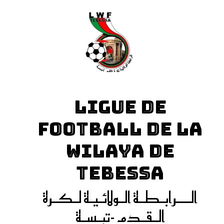
LIGUE DE
FOOTBALL DE LA
WILAYA DE
TEBESSA
الـــرابـطـة الـولائـيـة لـكـرة
الـقـدم -تبـسـة