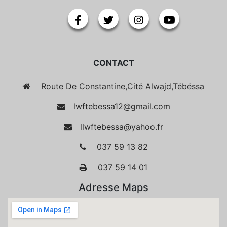
CONTACT
Route De Constantine,Cité Alwajd,Tébéssa
lwftebessa12@gmail.com
llwftebessa@yahoo.fr
037 59 13 82
037 59 14 01
Adresse Maps