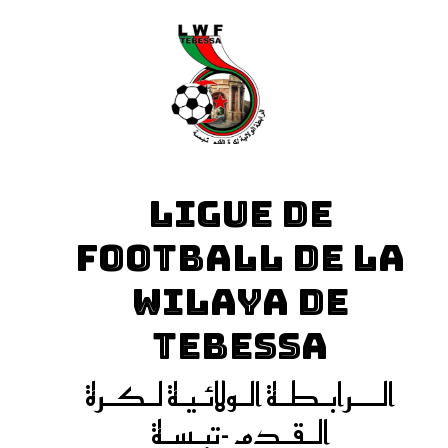
LIGUE DE
FOOTBALL DE LA
WILAYA DE
TEBESSA
الـــرابـطـة الـولائـيـة لـكـرة
الـقـدم -تبـسـة