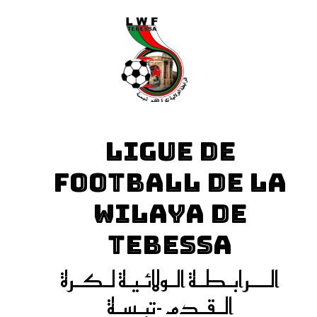
LIGUE DE
FOOTBALL DE LA
WILAYA DE
TEBESSA
الـــرابـطـة الـولائـيـة لـكـرة
الـقـدم -تبـسـة