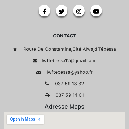
CONTACT
Route De Constantine,Cité Alwajd,Tébéssa
lwftebessa12@gmail.com
llwftebessa@yahoo.fr
037 59 13 82
037 59 14 01
Adresse Maps