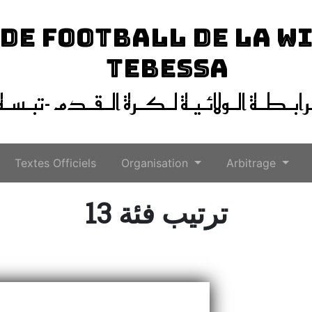
 DE FOOTBALL DE LA W
TEBESSA
ـرابـطـة الـولائـيـة لـكـرة الـقـدم -تبـسـة
Textes Officiels
Organisation
Arbitrage
ترتيب فئة 13