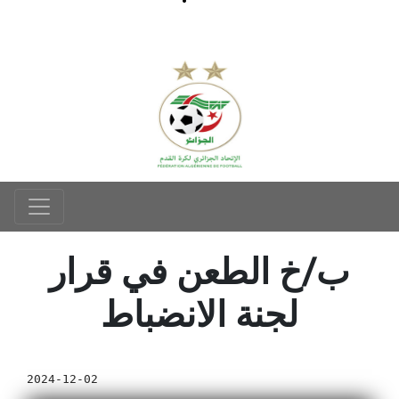
ب/خ الطعن في قرار
لجنة الانضباط
2024-12-02