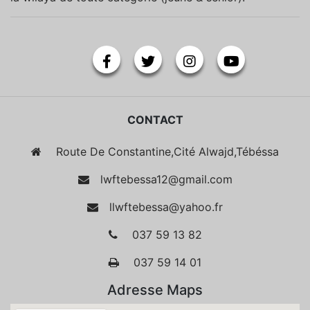
CONTACT
Route De Constantine,Cité Alwajd,Tébéssa
lwftebessa12@gmail.com
llwftebessa@yahoo.fr
037 59 13 82
037 59 14 01
Adresse Maps