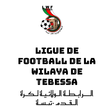
LIGUE DE
FOOTBALL DE LA
WILAYA DE
TEBESSA
الـــرابـطـة الـولائـيـة لـكـرة
الـقـدم -تبـسـة