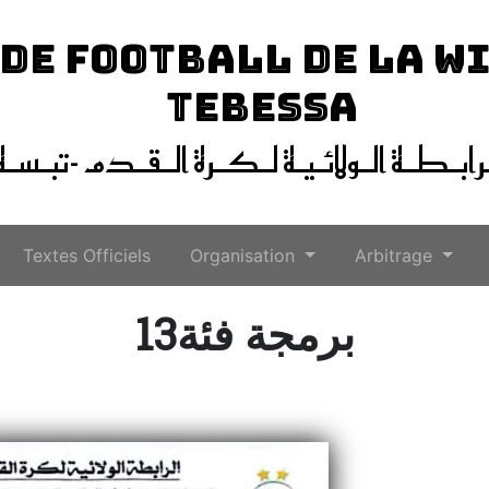
 DE FOOTBALL DE LA W
TEBESSA
ـرابـطـة الـولائـيـة لـكـرة الـقـدم -تبـسـة
Textes Officiels
Organisation
Arbitrage
13برمجة فئة