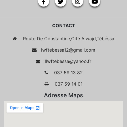
CONTACT
Route De Constantine,Cité Alwajd,Tébéssa
lwftebessa12@gmail.com
llwftebessa@yahoo.fr
037 59 13 82
037 59 14 01
Adresse Maps