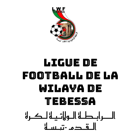
LIGUE DE
FOOTBALL DE LA
WILAYA DE
TEBESSA
الـــرابـطـة الـولائـيـة لـكـرة
الـقـدم -تبـسـة