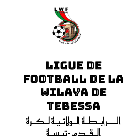
LIGUE DE
FOOTBALL DE LA
WILAYA DE
TEBESSA
الـــرابـطـة الـولائـيـة لـكـرة
الـقـدم -تبـسـة