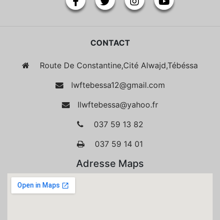
CONTACT
Route De Constantine,Cité Alwajd,Tébéssa
lwftebessa12@gmail.com
llwftebessa@yahoo.fr
037 59 13 82
037 59 14 01
Adresse Maps