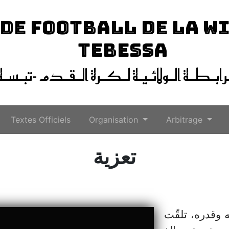
 DE FOOTBALL DE LA W
TEBESSA
ـرابـطـة الـولائـيـة لـكـرة الـقـدم -تبـسـة
Textes Officiels
Organisation
Arbitrage
تعزية
 وقدره، تلقّت