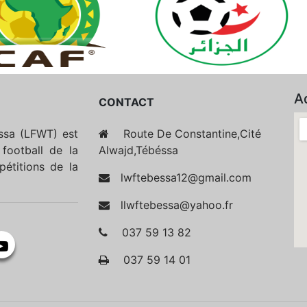
A
CONTACT
essa (LFWT) est
Route De Constantine,Cité
football de la
Alwajd,Tébéssa
étitions de la
lwftebessa12@gmail.com
llwftebessa@yahoo.fr
037 59 13 82
037 59 14 01