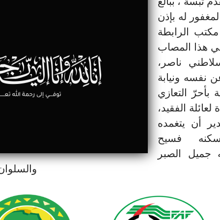
دم تبسة ، ببالغ
لمغفور له بإذن
 مكتب الرابطة
ي هذا المصاب
سلاطني ناصر،
ن نفسه ونيابة
بأحرّ التعازي
لعائلة الفقيد،
دير أن يتغمده
سكنه فسيح
ه جميل الصبر
والسلوان. 