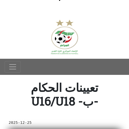
تعيينات الحكام
U16/U18 -ب-
2025-12-25