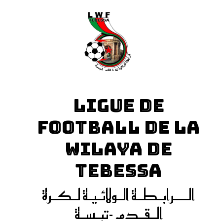
LIGUE DE
FOOTBALL DE LA
WILAYA DE
TEBESSA
الـــرابـطـة الـولائـيـة لـكـرة
الـقـدم -تبـسـة