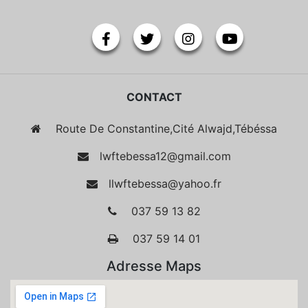
CONTACT
Route De Constantine,Cité Alwajd,Tébéssa
lwftebessa12@gmail.com
llwftebessa@yahoo.fr
037 59 13 82
037 59 14 01
Adresse Maps