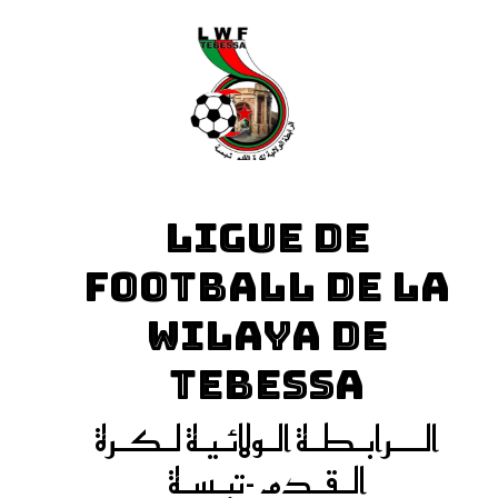
LIGUE DE
FOOTBALL DE LA
WILAYA DE
TEBESSA
الـــرابـطـة الـولائـيـة لـكـرة
الـقـدم -تبـسـة