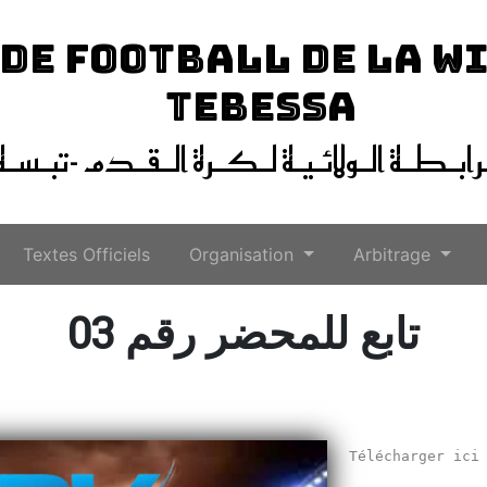
 DE FOOTBALL DE LA W
TEBESSA
ـرابـطـة الـولائـيـة لـكـرة الـقـدم -تبـسـة
Textes Officiels
Organisation
Arbitrage
تابع للمحضر رقم 03
Télécharger ic