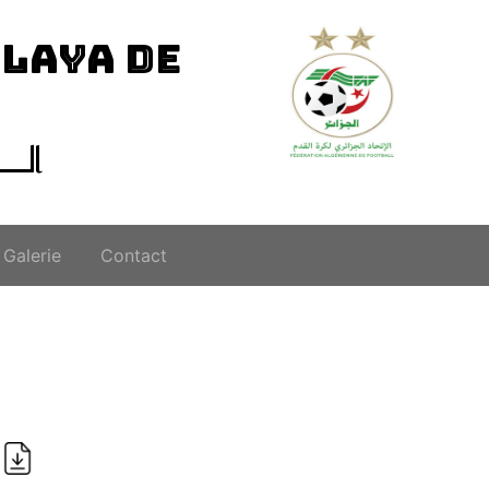
ILAYA DE
الــ
Galerie
Contact
i