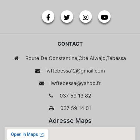
CONTACT
Route De Constantine,Cité Alwajd,Tébéssa
lwftebessa12@gmail.com
llwftebessa@yahoo.fr
037 59 13 82
037 59 14 01
Adresse Maps