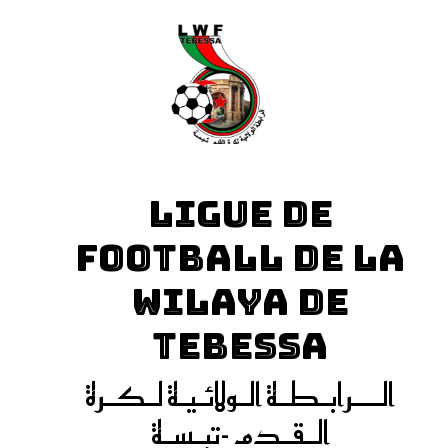
LIGUE DE
FOOTBALL DE LA
WILAYA DE
TEBESSA
الـــرابـطـة الـولائـيـة لـكـرة
الـقـدم -تبـسـة