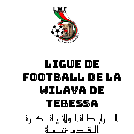
LIGUE DE
FOOTBALL DE LA
WILAYA DE
TEBESSA
الـــرابـطـة الـولائـيـة لـكـرة
الـقـدم -تبـسـة