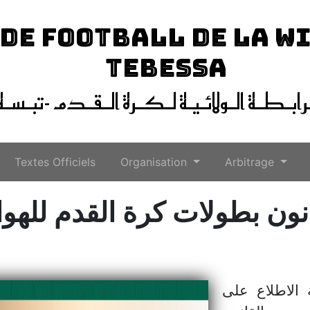
 DE FOOTBALL DE LA W
TEBESSA
ـرابـطـة الـولائـيـة لـكـرة الـقـدم -تبـسـة
Textes Officiels
Organisation
Arbitrage
نون بطولات كرة القدم للهوا
 الاطلاع على