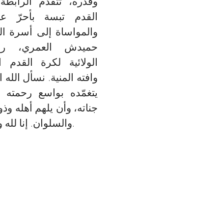
وقدره، تتقدم الرابطة 
القدم تبسة بأحرّ عب
والمواساة إلى أسرة ال
حميدش العمري، رئ
الولائية لكرة القدم ا
وافته المنية. نسأل الله 
يتغمّده بواسع رحمته
جناته، وأن يلهم أهله وذ
والسلوان. إنا لله وإنا إليه راجعون.