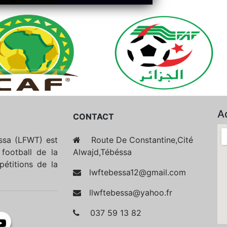
A
CONTACT
essa (LFWT) est
Route De Constantine,Cité
football de la
Alwajd,Tébéssa
étitions de la
lwftebessa12@gmail.com
llwftebessa@yahoo.fr
037 59 13 82