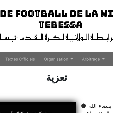
 DE FOOTBALL DE LA W
TEBESSA
ـرابـطـة الـولائـيـة لـكـرة الـقـدم -تبـسـة
Textes Officiels
Organisation
Arbitrage
تعزية
⚫ تعزية ⚫ بقلوب مؤمنة بقضاء الله