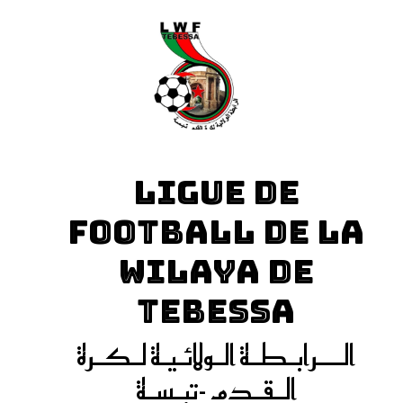
LIGUE DE
FOOTBALL DE LA
WILAYA DE
TEBESSA
الـــرابـطـة الـولائـيـة لـكـرة
الـقـدم -تبـسـة