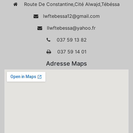
Route De Constantine,Cité Alwajd,Tébéssa
lwftebessa12@gmail.com
llwftebessa@yahoo.fr
037 59 13 82
037 59 14 01
Adresse Maps