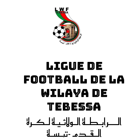
LIGUE DE
FOOTBALL DE LA
WILAYA DE
TEBESSA
الـــرابـطـة الـولائـيـة لـكـرة
الـقـدم -تبـسـة