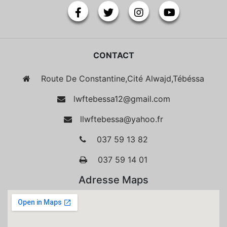
CONTACT
Route De Constantine,Cité Alwajd,Tébéssa
lwftebessa12@gmail.com
llwftebessa@yahoo.fr
037 59 13 82
037 59 14 01
Adresse Maps