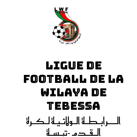
LIGUE DE
FOOTBALL DE LA
WILAYA DE
TEBESSA
الـــرابـطـة الـولائـيـة لـكـرة
الـقـدم -تبـسـة