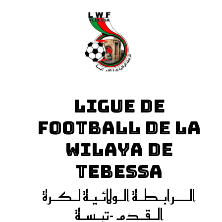
LIGUE DE
FOOTBALL DE LA
WILAYA DE
TEBESSA
الـــرابـطـة الـولائـيـة لـكـرة
الـقـدم -تبـسـة