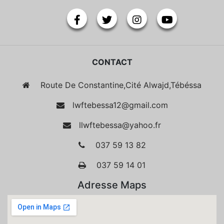
CONTACT
Route De Constantine,Cité Alwajd,Tébéssa
lwftebessa12@gmail.com
llwftebessa@yahoo.fr
037 59 13 82
037 59 14 01
Adresse Maps