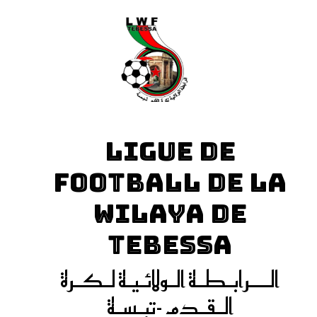
LIGUE DE
FOOTBALL DE LA
WILAYA DE
TEBESSA
الـــرابـطـة الـولائـيـة لـكـرة
الـقـدم -تبـسـة