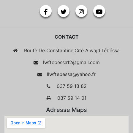
CONTACT
Route De Constantine,Cité Alwajd,Tébéssa
lwftebessa12@gmail.com
llwftebessa@yahoo.fr
037 59 13 82
037 59 14 01
Adresse Maps