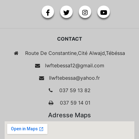
CONTACT
Route De Constantine,Cité Alwajd,Tébéssa
lwftebessa12@gmail.com
llwftebessa@yahoo.fr
037 59 13 82
037 59 14 01
Adresse Maps