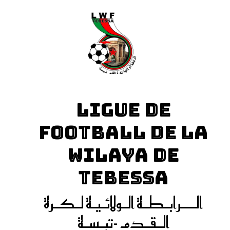
LIGUE DE
FOOTBALL DE LA
WILAYA DE
TEBESSA
الـــرابـطـة الـولائـيـة لـكـرة
الـقـدم -تبـسـة