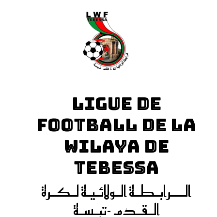
LIGUE DE
FOOTBALL DE LA
WILAYA DE
TEBESSA
الـــرابـطـة الـولائـيـة لـكـرة
الـقـدم -تبـسـة