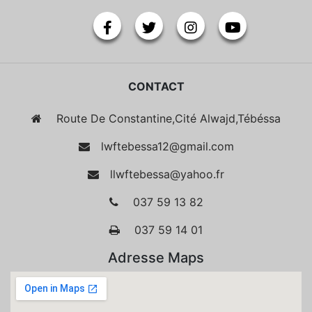
CONTACT
Route De Constantine,Cité Alwajd,Tébéssa
lwftebessa12@gmail.com
llwftebessa@yahoo.fr
037 59 13 82
037 59 14 01
Adresse Maps