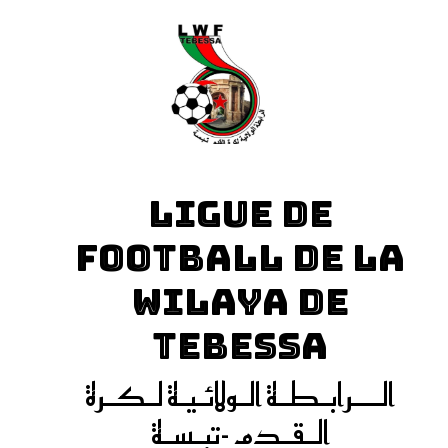
LIGUE DE
FOOTBALL DE LA
WILAYA DE
TEBESSA
الـــرابـطـة الـولائـيـة لـكـرة
الـقـدم -تبـسـة