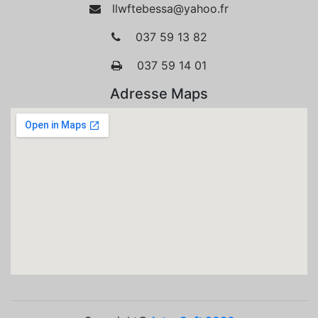
llwftebessa@yahoo.fr
037 59 13 82
037 59 14 01
Adresse Maps