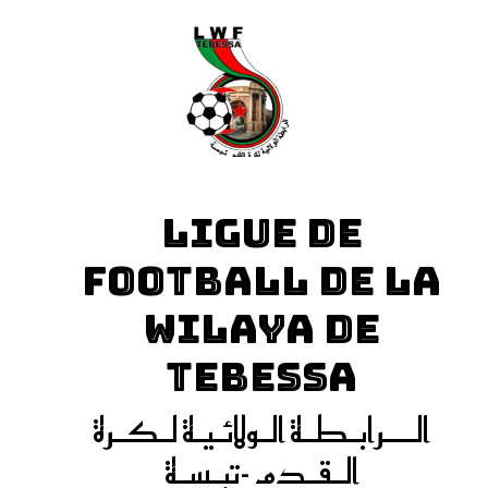
LIGUE DE
FOOTBALL DE LA
WILAYA DE
TEBESSA
الـــرابـطـة الـولائـيـة لـكـرة
الـقـدم -تبـسـة