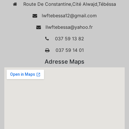
Route De Constantine,Cité Alwajd,Tébéssa
lwftebessa12@gmail.com
llwftebessa@yahoo.fr
037 59 13 82
037 59 14 01
Adresse Maps