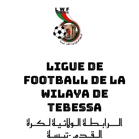
LIGUE DE
FOOTBALL DE LA
WILAYA DE
TEBESSA
الـــرابـطـة الـولائـيـة لـكـرة
الـقـدم -تبـسـة