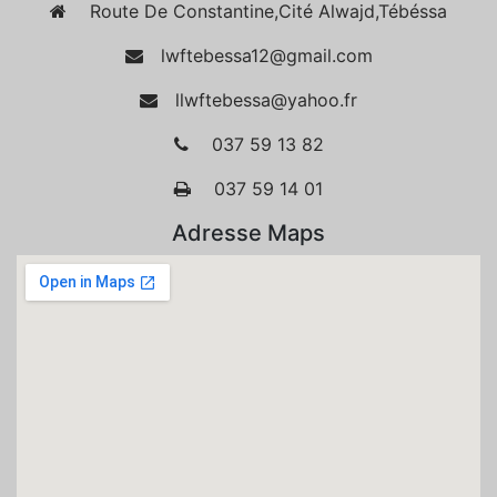
Route De Constantine,Cité Alwajd,Tébéssa
lwftebessa12@gmail.com
llwftebessa@yahoo.fr
037 59 13 82
037 59 14 01
Adresse Maps