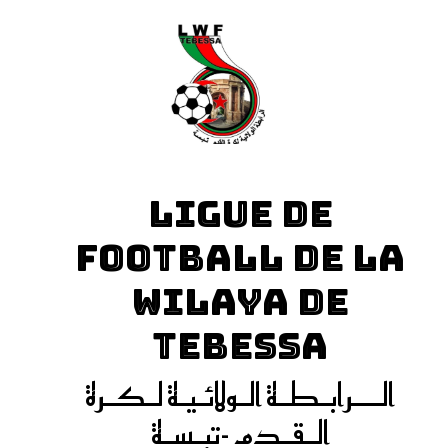
LIGUE DE
FOOTBALL DE LA
WILAYA DE
TEBESSA
الـــرابـطـة الـولائـيـة لـكـرة
الـقـدم -تبـسـة