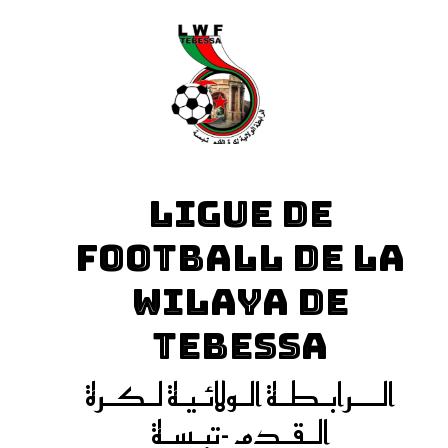
LIGUE DE
FOOTBALL DE LA
WILAYA DE
TEBESSA
الـــرابـطـة الـولائـيـة لـكـرة
الـقـدم -تبـسـة