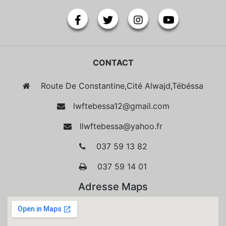
CONTACT
Route De Constantine,Cité Alwajd,Tébéssa
lwftebessa12@gmail.com
llwftebessa@yahoo.fr
037 59 13 82
037 59 14 01
Adresse Maps