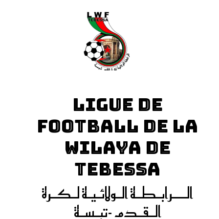
LIGUE DE
FOOTBALL DE LA
WILAYA DE
TEBESSA
الـــرابـطـة الـولائـيـة لـكـرة
الـقـدم -تبـسـة