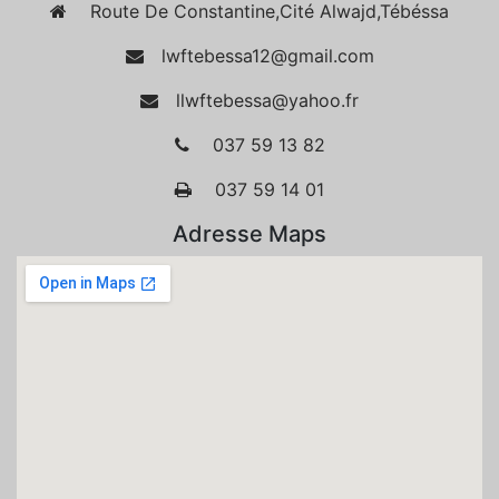
Route De Constantine,Cité Alwajd,Tébéssa
lwftebessa12@gmail.com
llwftebessa@yahoo.fr
037 59 13 82
037 59 14 01
Adresse Maps