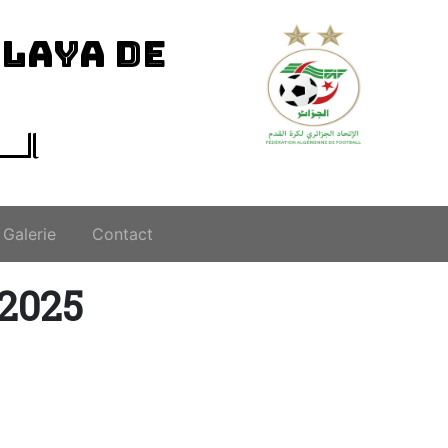
ILAYA DE
الــ
Galerie
Contact
-2025