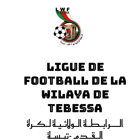
LIGUE DE
FOOTBALL DE LA
WILAYA DE
TEBESSA
الـــرابـطـة الـولائـيـة لـكـرة
الـقـدم -تبـسـة