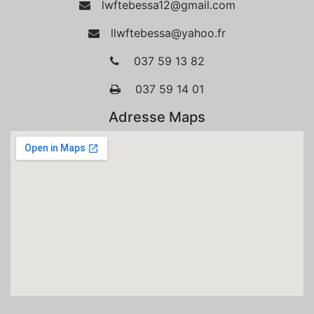
lwftebessa12@gmail.com
llwftebessa@yahoo.fr
037 59 13 82
037 59 14 01
Adresse Maps