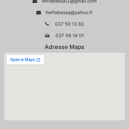
lwftebessa12@gmail.com
llwftebessa@yahoo.fr
037 59 13 82
037 59 14 01
Adresse Maps