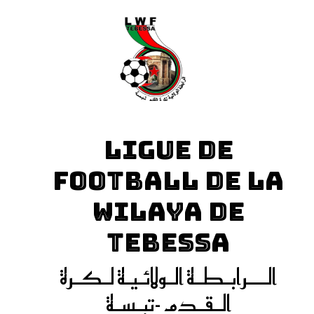
LIGUE DE
FOOTBALL DE LA
WILAYA DE
TEBESSA
الـــرابـطـة الـولائـيـة لـكـرة
الـقـدم -تبـسـة