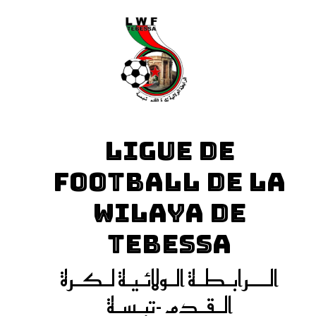
LIGUE DE
FOOTBALL DE LA
WILAYA DE
TEBESSA
الـــرابـطـة الـولائـيـة لـكـرة
الـقـدم -تبـسـة