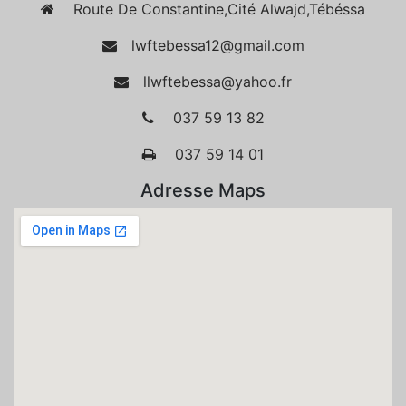
Route De Constantine,Cité Alwajd,Tébéssa
lwftebessa12@gmail.com
llwftebessa@yahoo.fr
037 59 13 82
037 59 14 01
Adresse Maps