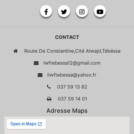
CONTACT
Route De Constantine,Cité Alwajd,Tébéssa
lwftebessa12@gmail.com
llwftebessa@yahoo.fr
037 59 13 82
037 59 14 01
Adresse Maps