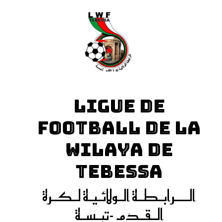
LIGUE DE
FOOTBALL DE LA
WILAYA DE
TEBESSA
الـــرابـطـة الـولائـيـة لـكـرة
الـقـدم -تبـسـة