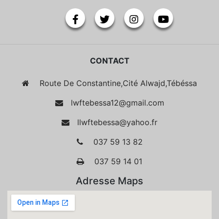
CONTACT
Route De Constantine,Cité Alwajd,Tébéssa
lwftebessa12@gmail.com
llwftebessa@yahoo.fr
037 59 13 82
037 59 14 01
Adresse Maps