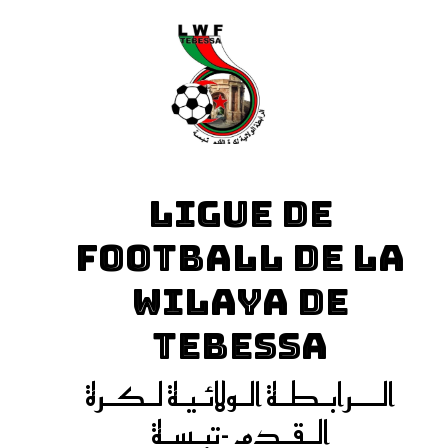
LIGUE DE
FOOTBALL DE LA
WILAYA DE
TEBESSA
الـــرابـطـة الـولائـيـة لـكـرة
الـقـدم -تبـسـة